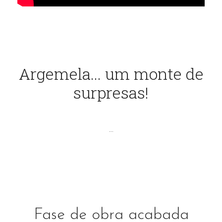
A TERRA E AS GENTES
A SERRA E AS MINAS
Argemela... um monte de
O RIO E AS MARGENS
surpresas!
...
Fase de obra acabada