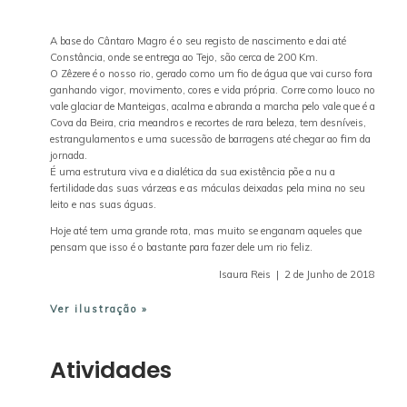
A TERRA E AS GENTES
A base do Cântaro Magro é o seu registo de nascimento e dai até
Constância, onde se entrega ao Tejo, são cerca de 200 Km.
O Zêzere é o nosso rio, gerado como um fio de água que vai curso fora
A SERRA E AS MINAS
ganhando vigor, movimento, cores e vida própria. Corre como louco no
vale glaciar de Manteigas, acalma e abranda a marcha pelo vale que é a
Cova da Beira, cria meandros e recortes de rara beleza, tem desníveis,
O RIO E AS MARGENS
estrangulamentos e uma sucessão de barragens até chegar ao fim da
jornada.
É uma estrutura viva e a dialética da sua existência põe a nu a
fertilidade das suas várzeas e as máculas deixadas pela mina no seu
leito e nas suas águas.
Hoje até tem uma grande rota, mas muito se enganam aqueles que
pensam que isso é o bastante para fazer dele um rio feliz.
Isaura Reis | 2 de Junho de 2018
Ver ilustração »
Atividades